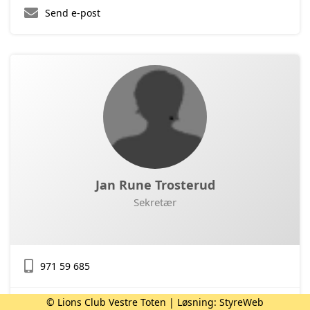
Send e-post
Jan Rune Trosterud
Sekretær
971 59 685
© Lions Club Vestre Toten | Løsning:
StyreWeb
Send e-post